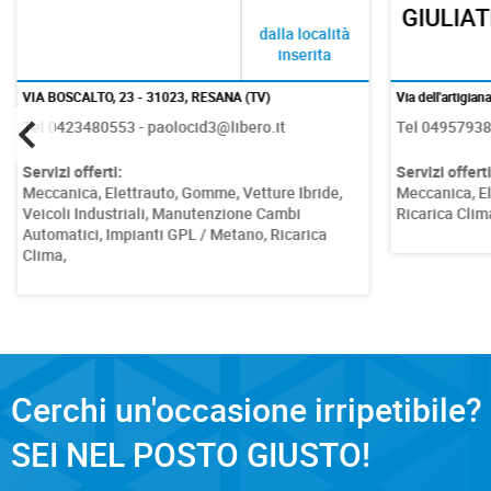
GIULIATI
dalla località
inserita
VIA BOSCALTO, 23 - 31023, RESANA (TV)
Via dell'artigianat
Tel 0423480553 - paolocid3@libero.it
Tel 0495793809 
Servizi offerti:
Servizi offerti:
Meccanica,
Elettrauto,
Gomme,
Vetture Ibride,
Meccanica,
Elet
Veicoli Industriali,
Manutenzione Cambi
Ricarica Clima,
Automatici,
Impianti GPL / Metano,
Ricarica
Clima,
Cerchi un'occasione irripetibile?
SEI NEL POSTO GIUSTO!