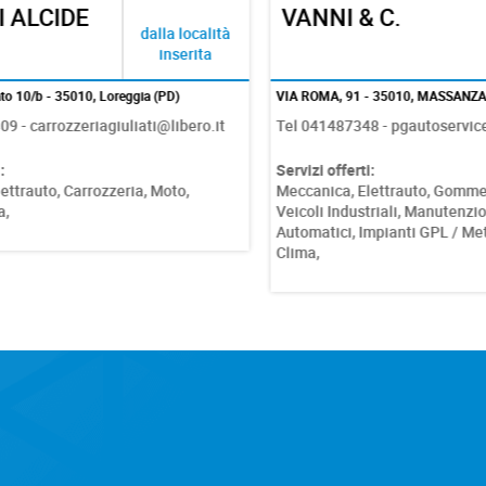
 ALCIDE
VANNI & C.
dalla località
inserita
o 10/b - 35010, Loreggia (PD)
VIA ROMA, 91 - 35010, MASSANZAGO
- carrozzeriagiuliati@libero.it
Tel 041487348 - pgautoservice@
Servizi offerti:
trauto,
Carrozzeria,
Moto,
Meccanica,
Elettrauto,
Gomme,
V
Veicoli Industriali,
Manutenzione
Automatici,
Impianti GPL / Meta
Clima,