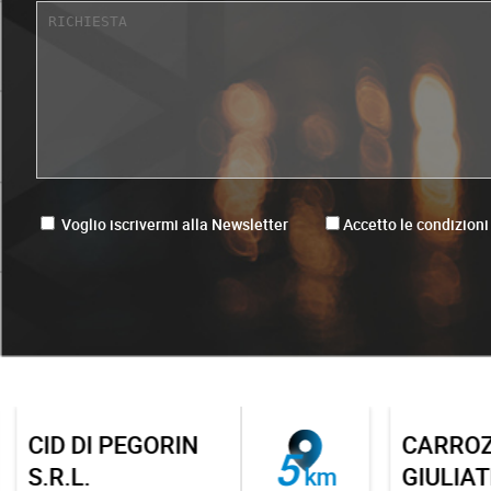
Voglio iscrivermi alla Newsletter
Accetto le condizioni
CID DI PEGORIN
CARROZZ
5
S.R.L.
km
GIULIATI 