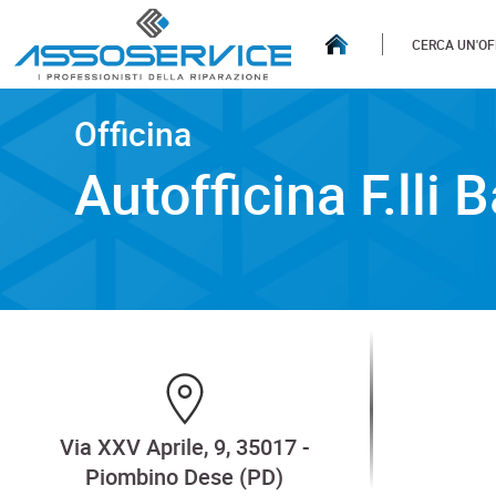
CERCA UN'OF
Officina
Officina
Autofficina F.lli Bavato S.
Autofficina F.lli 
Via XXV Aprile, 9, 35017 -
Piombino Dese (PD)