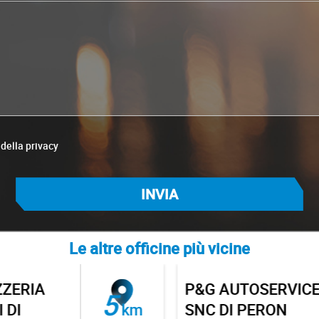
 della privacy
Le altre officine più vicine
ERIA
P&G AUTOSERVICE
5
DI
km
SNC DI PERON