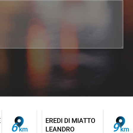
EREDI DI MIATTO
6
9
km
LEANDRO
km