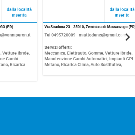
dalla località
dalla località
inserita
inserita
 (PD)
Via Stradona 23 - 35010, Zeminiana di Massanzago (PD)
vanniperon.it
Tel 0495720089 - miattodenis@gmail.com
Servizi offerti:
etture Ibride,
Meccanica,
Elettrauto,
Gomme,
Vetture Ibride,
 Cambi
Manutenzione Cambi Automatici,
Impianti GPL /
no,
Ricarica
Metano,
Ricarica Clima,
Auto Sostitutiva,