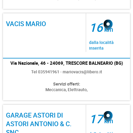
VACIS MARIO
16
km
dalla località
inserita
Via Nazionale, 46 - 24069, TRESCORE BALNEARIO (BG)
Tel 035941961 - mariovacis@libero.it
Servizi offerti:
Meccanica,
Elettrauto,
GARAGE ASTORI DI
17
km
ASTORI ANTONIO & C.
SNC