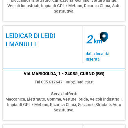
Meccanica,
Elettrauto,
Carrozzeria,
Gomme,
Vetture Ibride,
Veicoli Industriali,
Impianti GPL / Metano,
Ricarica Clima,
Auto
Sostitutiva,
LEIDICAR DI LEIDI
2
km
EMANUELE
dalla località
inserita
VIA MARIGOLDA, 1 - 24035, CURNO (BG)
Tel 035 617647 - info@leidicar.it
Servizi offerti:
Meccanica,
Elettrauto,
Gomme,
Vetture Ibride,
Veicoli Industriali,
Impianti GPL / Metano,
Ricarica Clima,
Soccorso Stradale,
Auto
Sostitutiva,