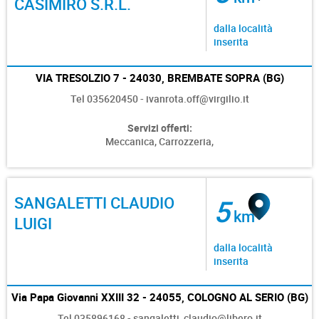
CASIMIRO S.R.L.
dalla località
inserita
VIA TRESOLZIO 7 - 24030, BREMBATE SOPRA (BG)
Tel 035620450 - ivanrota.off@virgilio.it
Servizi offerti:
Meccanica,
Carrozzeria,
SANGALETTI CLAUDIO
5
km
LUIGI
dalla località
inserita
Via Papa Giovanni XXIII 32 - 24055, COLOGNO AL SERIO (BG)
Tel 035896168 - sangaletti_claudio@libero.it