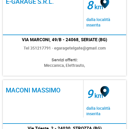
E-GARAGE S.R.L.
8
km
dalla località
inserita
VIA MARCONI, 49/B - 24068, SERIATE (BG)
Tel 351217791 - egaragetelgate@gmail.com
Servizi offerti:
Meccanica,
Elettrauto,
MACONI MASSIMO
9
km
dalla località
inserita
Via Trieste, 2 - 24030, STROZZA (BG)