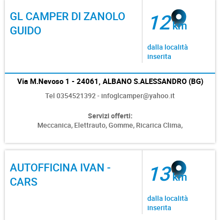
GL CAMPER DI ZANOLO
12
km
GUIDO
dalla località
inserita
Via M.Nevoso 1 - 24061, ALBANO S.ALESSANDRO (BG)
Tel 0354521392 - infoglcamper@yahoo.it
Servizi offerti:
Meccanica,
Elettrauto,
Gomme,
Ricarica Clima,
AUTOFFICINA IVAN -
13
km
CARS
dalla località
inserita