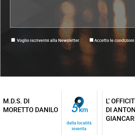
Voglio iscrivermi alla Newsletter
Accetto le condizioni
M.D.S. DI
L' OFFIC
5
MORETTO DANILO
km
DI ANTO
GIANCAR
dalla località
inserita