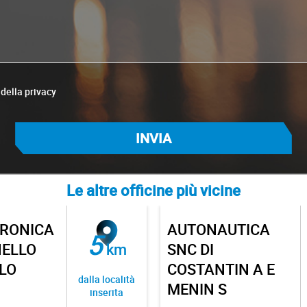
 della privacy
Le altre officine più vicine
ITRONICA
AUTONAUTICA
5
NELLO
km
SNC DI
LO
COSTANTIN A E
dalla località
MENIN S
inserita