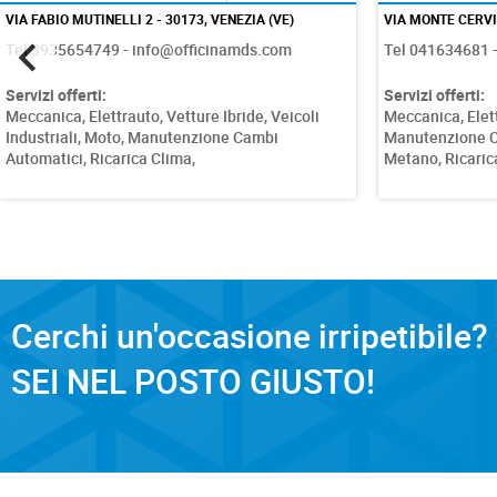
VIA FABIO MUTINELLI 2 - 30173, VENEZIA (VE)
VIA MONTE CERVIO
Tel 3935654749 - info@officinamds.com
Tel 041634681 -
Servizi offerti:
Servizi offerti:
Meccanica,
Elettrauto,
Vetture Ibride,
Veicoli
Meccanica,
Elet
Industriali,
Moto,
Manutenzione Cambi
Manutenzione C
Automatici,
Ricarica Clima,
Metano,
Ricaric
Cerchi un'occasione irripetibile?
SEI NEL POSTO GIUSTO!