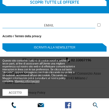
SCOPRI TUTTE LE OFFERTE
Accetto i Termini della privacy
info@assoservice.net
02 33007196
Questo sito consente l’utilizzo di cookie nostri e anche di
terze parti, al fine di assicurare all’Utente una migliore
esperienza sul nostro sito web e di effettuare comunicazioni e
interazioni in linea con le tue preferenze. Se clicca sul tasto
“Accetto”, oppure interagisce con il sito cliccando su un link o
ASSO SERVICE
Asso Service è un’iniziativa del Consorzio Asso
un bottone, acconsenti all’uso dei cookie. Cliccando su
Ricambi / Via Santa Rita da Cascia 33, 20143 Milano /
Maggiori informazioni potrà consultare al nostra policy
completa.
Maggiori informazioni
www.assoricambi.it
Cookies Policy
/
Privacy Policy
ACCETTO