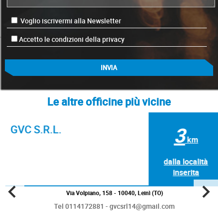
Voglio iscrivermi alla Newsletter
Accetto le condizioni della privacy
Le altre officine più vicine
GVC S.R.L.
3
km
dalla località
inserita
Via Volpiano, 158 - 10040, Leinì (TO)
Tel 0114172881 - gvcsrl14@gmail.com