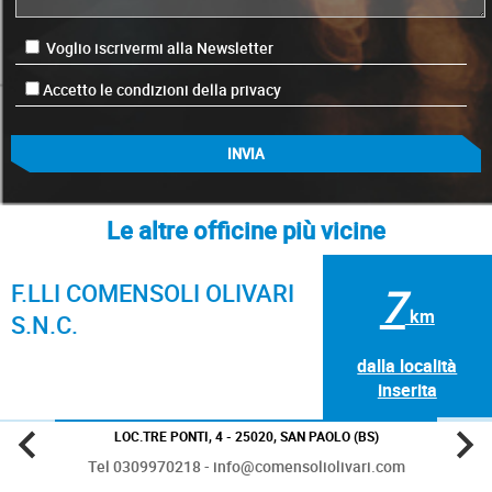
Voglio iscrivermi alla Newsletter
Accetto le condizioni della privacy
Le altre officine più vicine
F.LLI COMENSOLI OLIVARI
7
km
S.N.C.
dalla località
inserita
LOC.TRE PONTI, 4 - 25020, SAN PAOLO (BS)
Tel 0309970218 - info@comensoliolivari.com