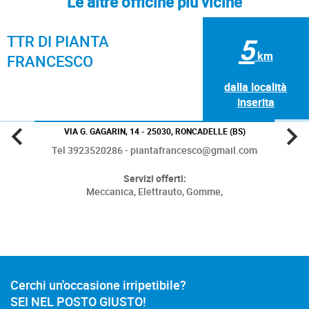
Le altre officine più vicine
TTR DI PIANTA
5
km
FRANCESCO
dalla località
inserita
VIA G. GAGARIN, 14 - 25030, RONCADELLE (BS)
Tel 3923520286 - piantafrancesco@gmail.com
Servizi offerti:
Meccanica,
Elettrauto,
Gomme,
Cerchi un'occasione irripetibile?
SEI NEL POSTO GIUSTO!