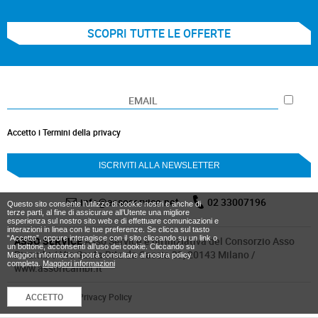
SCOPRI TUTTE LE OFFERTE
Accetto i Termini della privacy
info@assoservice.net
02 33007196
Questo sito consente l’utilizzo di cookie nostri e anche di
terze parti, al fine di assicurare all’Utente una migliore
esperienza sul nostro sito web e di effettuare comunicazioni e
interazioni in linea con le tue preferenze. Se clicca sul tasto
“Accetto”, oppure interagisce con il sito cliccando su un link o
ASSO SERVICE
Asso Service è un’iniziativa del Consorzio Asso
un bottone, acconsenti all’uso dei cookie. Cliccando su
Ricambi / Via Santa Rita da Cascia 33, 20143 Milano /
Maggiori informazioni potrà consultare al nostra policy
completa.
Maggiori informazioni
www.assoricambi.it
Cookies Policy
/
Privacy Policy
ACCETTO