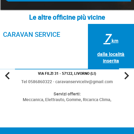
Le altre officine più vicine
CARAVAN SERVICE
7
km
dalla località
inserita
VIA FILZI 31 - 57122, LIVORNO (LI)
Tel 0586860322 - caravanserviceliv@gmail.com
Servizi offerti:
Meccanica,
Elettrauto,
Gomme,
Ricarica Clima,