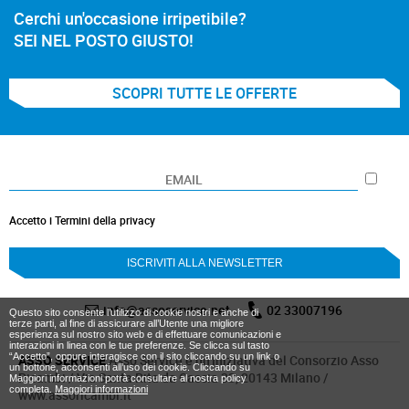
Cerchi un'occasione irripetibile?
SEI NEL POSTO GIUSTO!
SCOPRI TUTTE LE OFFERTE
Accetto i Termini della privacy
info@assoservice.net
02 33007196
Questo sito consente l’utilizzo di cookie nostri e anche di
terze parti, al fine di assicurare all’Utente una migliore
esperienza sul nostro sito web e di effettuare comunicazioni e
interazioni in linea con le tue preferenze. Se clicca sul tasto
“Accetto”, oppure interagisce con il sito cliccando su un link o
ASSO SERVICE
Asso Service è un’iniziativa del Consorzio Asso
un bottone, acconsenti all’uso dei cookie. Cliccando su
Ricambi / Via Santa Rita da Cascia 33, 20143 Milano /
Maggiori informazioni potrà consultare al nostra policy
completa.
Maggiori informazioni
www.assoricambi.it