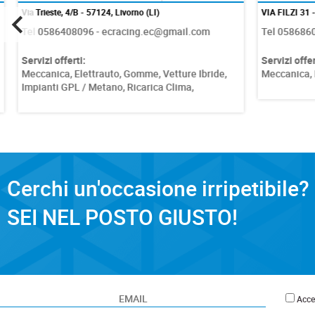
Via Trieste, 4/B - 57124, Livorno (LI)
VIA FILZI 31 - 57
Tel 0586408096 - ecracing.ec@gmail.com
Tel 0586860322
Servizi offerti:
Servizi offerti:
Meccanica,
Elettrauto,
Gomme,
Vetture Ibride,
Meccanica,
Elet
Impianti GPL / Metano,
Ricarica Clima,
Cerchi un'occasione irripetibile?
SEI NEL POSTO GIUSTO!
Accet