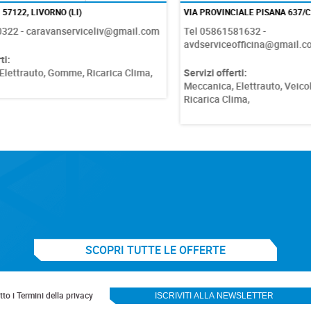
122, LIVORNO (LI)
VIA PROVINCIALE PISANA 637/C - 57
 - caravanserviceliv@gmail.com
Tel 05861581632 -
avdserviceofficina@gmail.com
trauto,
Gomme,
Ricarica Clima,
Servizi offerti:
Meccanica,
Elettrauto,
Veicoli Ind
Ricarica Clima,
SCOPRI TUTTE LE OFFERTE
to i Termini della privacy