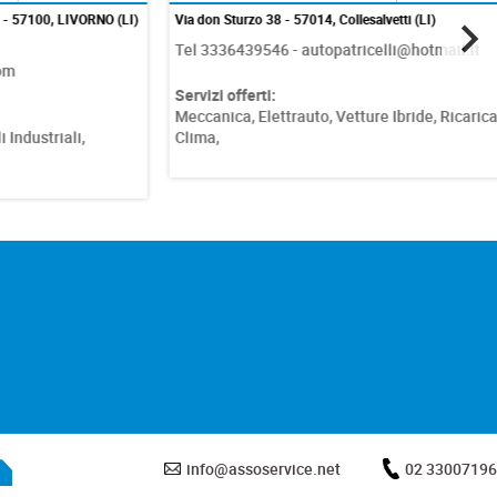
100, LIVORNO (LI)
Via don Sturzo 38 - 57014, Collesalvetti (LI)
Tel 3336439546 - autopatricelli@hotmail.it
Servizi offerti:
Meccanica,
Elettrauto,
Vetture Ibride,
Ricarica
ustriali,
Clima,
info@assoservice.net
02 33007196