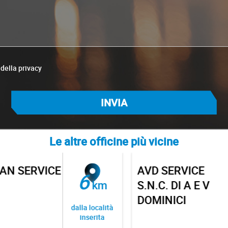
 della privacy
Le altre officine più vicine
 SERVICE
AVD SERVICE
6
km
S.N.C. DI A E V
DOMINICI
dalla località
inserita