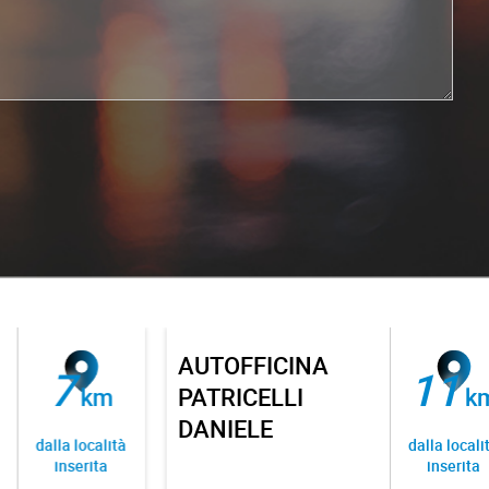
AUTOFFICINA
7
11
km
PATRICELLI
km
DANIELE
dalla località
dalla località
inserita
inserita