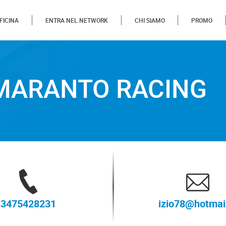
FICINA
ENTRA NEL NETWORK
CHI SIAMO
PROMO
O RACING
AMARANTO RACING
3475428231
izio78@hotmail