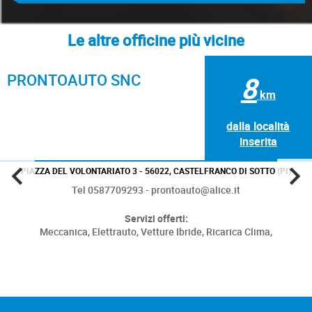
Le altre officine più vicine
PRONTOAUTO SNC
8
km
dalla località
inserita
PIAZZA DEL VOLONTARIATO 3 - 56022, CASTELFRANCO DI SOTTO (PI)
Tel 0587709293 - prontoauto@alice.it
Servizi offerti:
Meccanica,
Elettrauto,
Vetture Ibride,
Ricarica Clima,