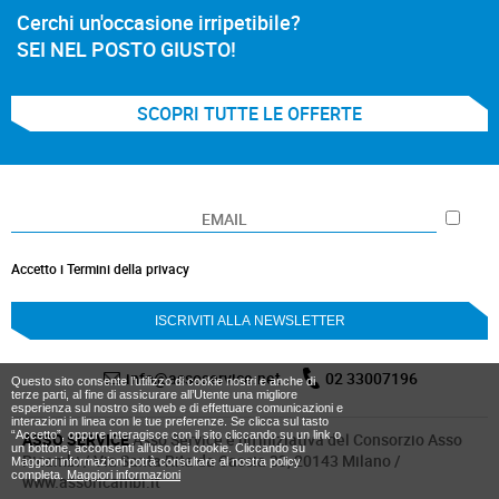
Cerchi un'occasione irripetibile?
SEI NEL POSTO GIUSTO!
SCOPRI TUTTE LE OFFERTE
Accetto i Termini della privacy
info@assoservice.net
02 33007196
Questo sito consente l’utilizzo di cookie nostri e anche di
terze parti, al fine di assicurare all’Utente una migliore
esperienza sul nostro sito web e di effettuare comunicazioni e
interazioni in linea con le tue preferenze. Se clicca sul tasto
“Accetto”, oppure interagisce con il sito cliccando su un link o
ASSO SERVICE
Asso Service è un’iniziativa del Consorzio Asso
un bottone, acconsenti all’uso dei cookie. Cliccando su
Ricambi / Via Santa Rita da Cascia 33, 20143 Milano /
Maggiori informazioni potrà consultare al nostra policy
completa.
Maggiori informazioni
www.assoricambi.it