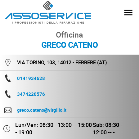
Officina
GRECO CATENO
VIA TORINO, 103, 14012 - FERRERE (AT)
0141934628
3474220576
greco.cateno@virgilio.it
Lun/Ven: 08:30 - 13:00 -- 15:00
Sab: 08:30 -
- 19:00
12:00 -- -